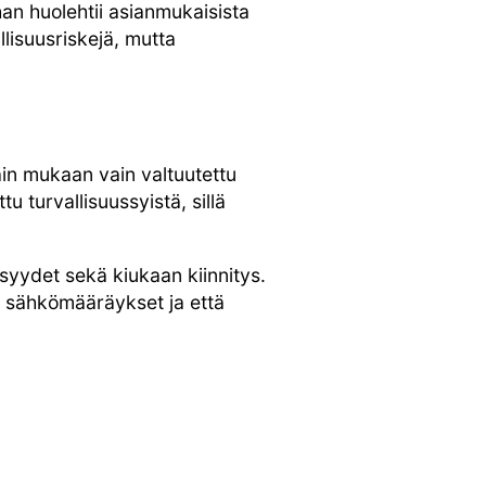
han huolehtii asianmukaisista
llisuusriskejä, mutta
in mukaan vain valtuutettu
turvallisuussyistä, sillä
syydet sekä kiukaan kiinnitys.
t sähkömääräykset ja että