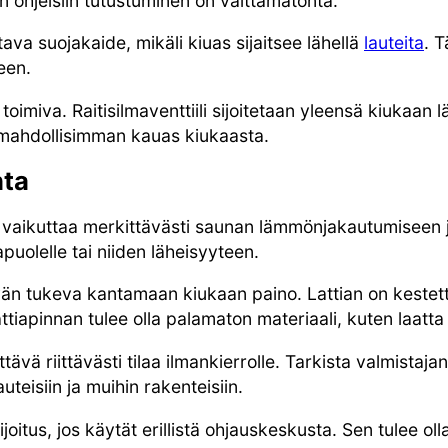
an ohjeisiin tutustuminen on välttämätöntä.
ava suojakaide, mikäli kiuas sijaitsee lähellä
lauteita
. 
een.
imiva. Raitisilmaventtiili sijoitetaan yleensä kiukaan läh
 mahdollisimman kauas kiukaasta.
nta
 vaikuttaa merkittävästi saunan lämmönjakautumiseen
apuolelle tai niiden läheisyyteen.
vän tukeva kantamaan kiukaan paino. Lattian on kestet
ttiapinnan tulee olla palamaton materiaali, kuten laatta 
ävä riittävästi tilaa ilmankierrolle. Tarkista valmistajan
uteisiin ja muihin rakenteisiin.
itus, jos käytät erillistä ohjauskeskusta. Sen tulee oll