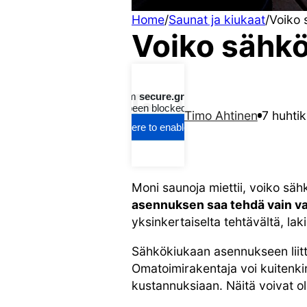
Home
/
Saunat ja kiukaat
/
Voiko 
Voiko sähkö
Timo Ahtinen
7 huhti
Moni saunoja miettii, voiko säh
asennuksen saa tehdä vain va
yksinkertaiselta tehtävältä, lak
Sähkökiukaan asennukseen liittyy
Omatoimirakentaja voi kuitenkin
kustannuksiaan. Näitä voivat ol