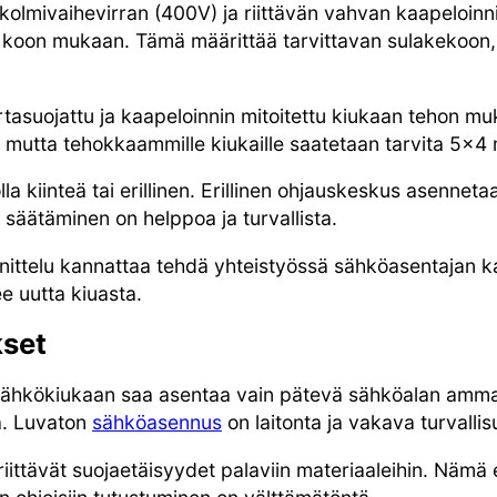
kolmivaihevirran (400V) ja riittävän vahvan kaapeloinni
 koon mukaan. Tämä määrittää tarvittavan sulakekoon, j
rtasuojattu ja kaapeloinnin mitoitettu kiukaan tehon muk
mutta tehokkaammille kiukaille saatetaan tarvita 5×4
la kiinteä tai erillinen. Erillinen ohjauskeskus asennet
äätäminen on helppoa ja turvallista.
ttelu kannattaa tehdä yhteistyössä sähköasentajan ka
e uutta kiuasta.
kset
sähkökiukaan saa asentaa vain pätevä sähköalan amma
ta. Luvaton
sähköasennus
on laitonta ja vakava turvallis
riittävät suojaetäisyydet palaviin materiaaleihin. Nämä 