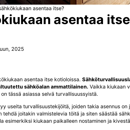
sähkökiukaan asentaa itse?
kiukaan asentaa its
kuun, 2025
kökiukaan asentaa itse kotioloissa.
Sähköturvallisuus
ltuutettu sähköalan ammattilainen.
Vaikka kiukaan va
i on tässä asiassa selvä turvallisuussyistä.
 useita turvallisuustekijöitä, joiden takia asennus on j
 tehdä joitakin valmistelevia töitä ja siten säästää sä
la esimerkiksi kiukaan paikalleen nostaminen ja kivest