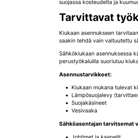
suojassa kosteudelta ja kuumuu
Tarvittavat työk
Kiukaan asennukseen tarvitaan e
saakin tehdä vain valtuutettu 
Sähkökiukaan asennuksessa käyte
perustyökaluilla suoriutuu kiuka
Asennustarvikkeet:
Kiukaan mukana tulevat ki
Lämpösuojalevy (tarvittae
Suojakäsineet
Vesivaaka
Sähköasentajan tarvitsemat v
Johtimet ja kaapelit