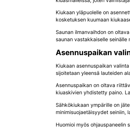
kiuasmalleissa, joten valmistaj
Kiukaan yläpuolelle on asennett
kosketuksen kuumaan kiukaas
Saunan ilmanvaihdon on oltava to
saunan vastakkaiselle seinälle
Asennuspaikan vali
Kiukaan asennuspaikan valinta
sijoitetaan yleensä lauteiden al
Asennuspaikan on oltava riittä
kiuaskivien yhdistetty paino. La
Sähkökiukaan ympärille on jätett
minimisuojaetäisyydet seiniin, la
Huomioi myös ohjauspaneelin sijo