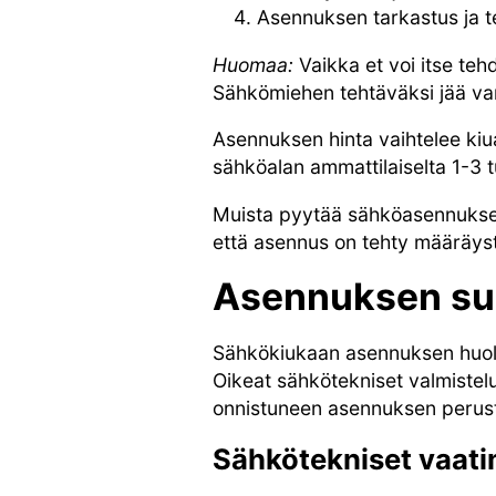
Asennuksen tarkastus ja t
Huomaa:
Vaikka et voi itse tehd
Sähkömiehen tehtäväksi jää va
Asennuksen hinta vaihtelee ki
sähköalan ammattilaiselta 1-3 t
Muista pyytää sähköasennuksest
että asennus on tehty määräyste
Asennuksen su
Sähkökiukaan asennuksen huolel
Oikeat sähkötekniset valmistel
onnistuneen asennuksen perus
Sähkötekniset vaat