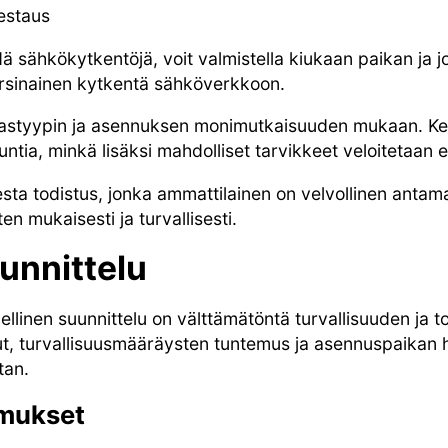
estaus
ä sähkökytkentöjä, voit valmistella kiukaan paikan ja jo
rsinainen kytkentä sähköverkkoon.
uastyypin ja asennuksen monimutkaisuuden mukaan. Ke
untia, minkä lisäksi mahdolliset tarvikkeet veloitetaan 
a todistus, jonka ammattilainen on velvollinen antamaa
n mukaisesti ja turvallisesti.
unnittelu
linen suunnittelu on välttämätöntä turvallisuuden ja 
ut, turvallisuusmääräysten tuntemus ja asennuspaikan h
tan.
imukset