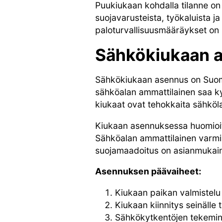
Puukiukaan kohdalla tilanne on 
suojavarusteista, työkaluista ja
paloturvallisuusmääräykset on s
Sähkökiukaan 
Sähkökiukaan asennus on Suome
sähköalan ammattilainen saa ky
kiukaat ovat tehokkaita sähkölai
Kiukaan asennuksessa huomioitav
Sähköalan ammattilainen varmis
suojamaadoitus on asianmukai
Asennuksen päävaiheet:
Kiukaan paikan valmistelu
Kiukaan kiinnitys seinälle t
Sähkökytkentöjen tekemin