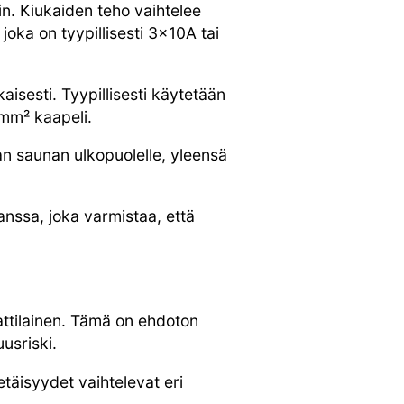
n. Kiukaiden teho vaihtelee
oka on tyypillisesti 3x10A tai
aisesti. Tyypillisesti käytetään
 mm² kaapeli.
aan saunan ulkopuolelle, yleensä
nssa, joka varmistaa, että
ttilainen. Tämä on ehdoton
uusriski.
etäisyydet vaihtelevat eri