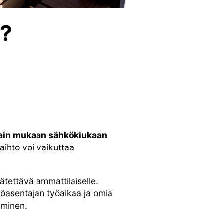
e?
lain mukaan sähkökiukaan
ihto voi vaikuttaa
ätettävä ammattilaiselle.
hköasentajan työaikaa ja omia
äminen.