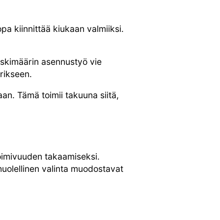
pa kiinnittää kiukaan valmiiksi.
skimäärin asennustyö vie
erikseen.
n. Tämä toimii takuuna siitä,
toimivuuden takaamiseksi.
uolellinen valinta muodostavat