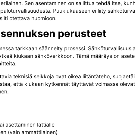
erilainen. Sen asentaminen on sallittua tehdä itse, kun
 paloturvallisuudesta. Puukiukaaseen ei liity sähköturva
ilti otettava huomioon.
asennuksen perusteet
ssa tarkkaan säännelty prosessi. Sähköturvallisuusla
tkeä kiukaan sähköverkkoon. Tämä määräys on asetettu 
tteita.
ia teknisiä seikkoja ovat oikea liitäntäteho, suojaetäi
taa, että kiukaan kytkennät täyttävät voimassa oleva
nen.
ai asettaminen lattialle
en (vain ammattilainen)