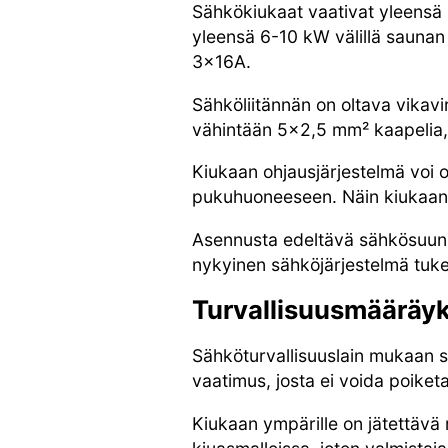
Sähkökiukaat vaativat yleensä 
yleensä 6-10 kW välillä saunan
3x16A.
Sähköliitännän on oltava vikavi
vähintään 5×2,5 mm² kaapelia, 
Kiukaan ohjausjärjestelmä voi ol
pukuhuoneeseen. Näin kiukaan s
Asennusta edeltävä sähkösuunni
nykyinen sähköjärjestelmä tuke
Turvallisuusmääräy
Sähköturvallisuuslain mukaan 
vaatimus, josta ei voida poike
Kiukaan ympärille on jätettävä 